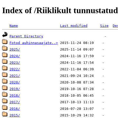
Index of /Riiklikult tunnustatu
Name
Last modified
Size
De
Parent Directory
Fotod auhinnasaajate..>
2025/
2024/
2023/
2022/
2021/
2020/
2019/
2018/
2017/
2016/
2015/